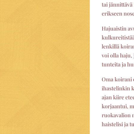
tai jännittävä
erikseen nos
Hajuaistin av
kulkureitistä
lenkillä koir
voi olla haju,
tunteita ja h
Oma koirani e
ihastelinkin 
ajan kiire et
korjaantui, m
ruokavalion 
haistelisi ja 