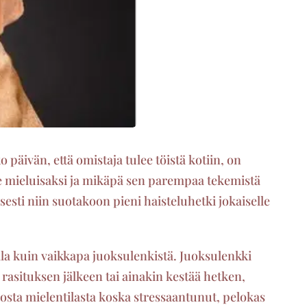
o päivän, että omistaja tulee töistä kotiin, on
kee mieluisaksi ja mikäpä sen parempaa tekemistä
esti niin suotakoon pieni haisteluhetki jokaiselle
alla kuin vaikkapa juoksulenkistä. Juoksulenkki
 rasituksen jälkeen tai ainakin kestää hetken,
nosta mielentilasta koska stressaantunut, pelokas