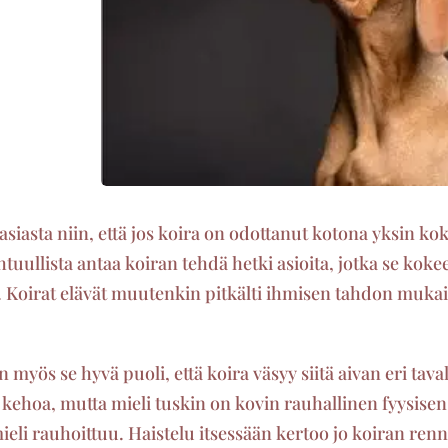
 asiasta niin, että jos koira on odottanut kotona yksin kok
tuullista antaa koiran tehdä hetki asioita, jotka se ko
. Koirat elävät muutenkin pitkälti ihmisen tahdon mukais
n myös se hyvä puoli, että koira väsyy siitä aivan eri tav
ä kehoa, mutta mieli tuskin on kovin rauhallinen fyysisen
eli rauhoittuu. Haistelu itsessään kertoo jo koiran ren