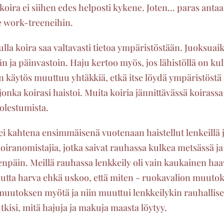
 koira ei siihen edes helposti kykene. Joten... paras anta
e work-treeneihin.
ulla koira saa valtavasti tietoa ympäristöstään. Juoksuai
än ja päinvastoin. Haju kertoo myös, jos lähistöllä on kul
an käytös muuttuu yhtäkkiä, etkä itse löydä ympäristöstä 
 jonka koirasi haistoi. Muita koiria jännittävässä koirass
uolestumista.
i kahtena ensimmäisenä vuotenaan haistellut lenkeillä ju
koiranomistajia, jotka saivat rauhassa kulkea metsässä ja 
eenpäin. Meillä rauhassa lenkkeily oli vain kaukainen ha
utta harva ehkä uskoo, että miten - ruokavalion muutok
muutoksen myötä ja niin muuttui lenkkeilykin rauhallis
tutkisi, mitä hajuja ja makuja maasta löytyy.