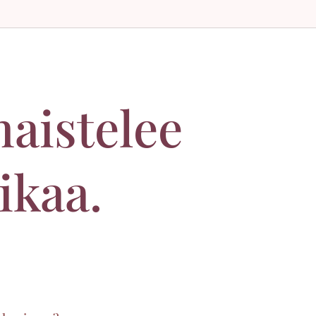
haistelee
iikaa.