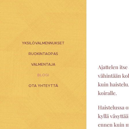
YKSILÖVALMENNUKSET
RUOKINTAOPAS
VALMENTAJA
Ajattelen itse
vähintään koh
BLOGI
kuin haistelu
OTA YHTEYTTÄ
koiralle.
Haistelussa o
kyllä väsyttä
ennen kuin mi