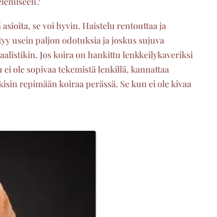
telemiseen?
 asioita, se voi hyvin. Haistelu rentouttaa ja
ttyy usein paljon odotuksia ja joskus sujuva
istikin. Jos koira on hankittu lenkkeilykaveriksi
 ei ole sopivaa tekemistä lenkillä, kannattaa
kisin repimään koiraa perässä. Se kun ei ole kivaa