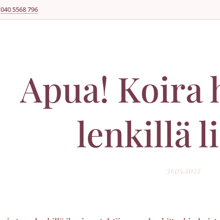
040 5568 796
Apua! Koira 
lenkillä l
31.05.2022