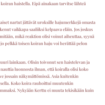
a koiran haistella. Eipä ainakaan tarvitse lähteä
kaiset nartut jättävät uroksille hajumerkkejä omasta
kenut vaikkapa saaliiksi kelpaava eläin. Jos joskus
mitään, mikä reaktion olisi voinut aiheuttaa, syynä
a jo pelkkä toisen koiran haju voi herättää pelon
uri lainkaan. Olisin toivonut sen haistelevan ja
nauttia luonnosta ilman, että koiralla olisi koko
ave jossain näkymättömissä. Asia kuitenkin
sella. Koko koira rauhoittui muutenkin
emmaksi. Nykyään Kerttu ei muuta tekisikään kuin