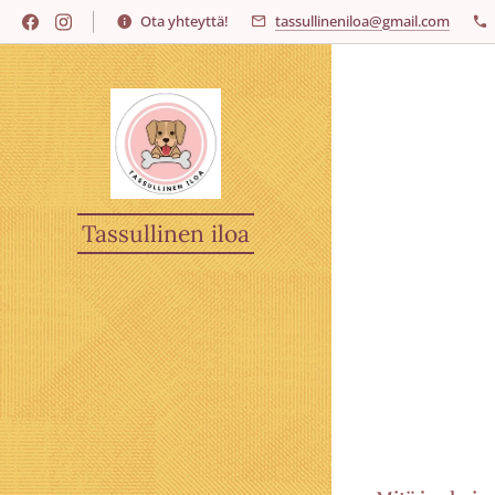
Ota yhteyttä!
tassullineniloa@gmail.com
Tassullinen iloa