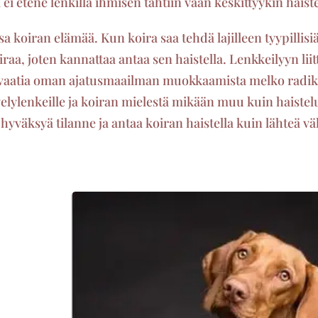
a ei etene lenkillä ihmisen tahtiin vaan keskittyykin hais
a koiran elämää. Kun koira saa tehdä lajilleen tyypillisiä
iraa, joten kannattaa antaa sen haistella. Lenkkeilyyn lii
 vaatia oman ajatusmaailman muokkaamista melko radikaal
velylenkeille ja koiran mielestä mikään muu kuin haistelu
väksyä tilanne ja antaa koiran haistella kuin lähteä vä