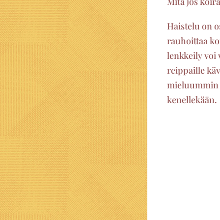
Mitä jos koir
Haistelu on os
rauhoittaa ko
lenkkeily voi
reippaille kä
mieluummin hy
kenellekään.