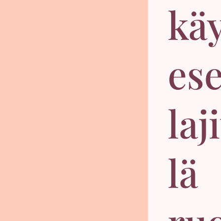
kä
es
laj
lä