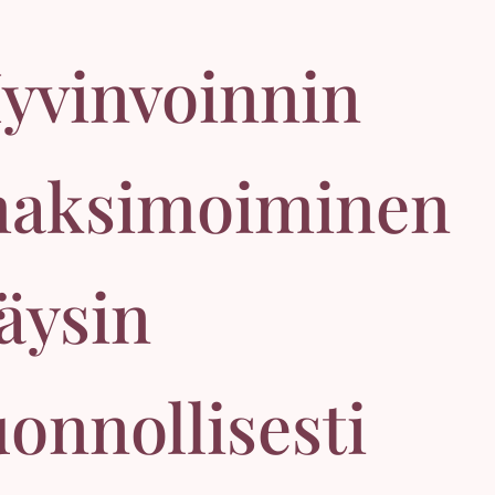
yvinvoinnin
aksimoiminen
äysin
uonnollisesti