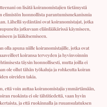
tteenani on lisätä koiranomistajien tietämystä
n elimistön luonnollista parantumismekanismia
an. Lähellä sydäntäni ovat koiranomistajat, jotka
uupuneita jatkuvaan eläinlääkärissä käymiseen,
miseen ja lääkitsemiseen.
n olla apuna niille koiranomistajille, jotka ovat
haaveilleet koiransa terveyden ja hyvinvoinnin
htimisesta täysin luonnollisesti, mutta joilla ei
an ole ollut tähän työkaluja ja rohkeutta koiran
iden oireiden takia.
n, että voin auttaa koiranomistajia ymmärtämään,
koiran ruokinta ei ole tähtitiedettä, vaan hyvin
kertaista, ja että ruokinnalla ja ruuansulatuksen