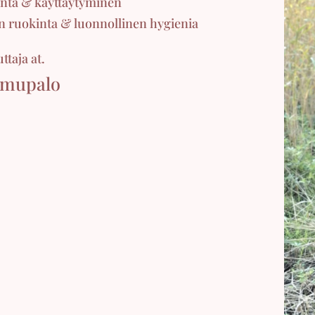
inta & käyttäytyminen
en ruokinta & luonnollinen hygienia
ttaja at.
imupalo