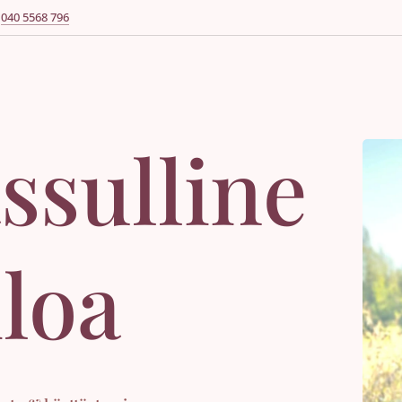
040 5568 796
ssulline
iloa