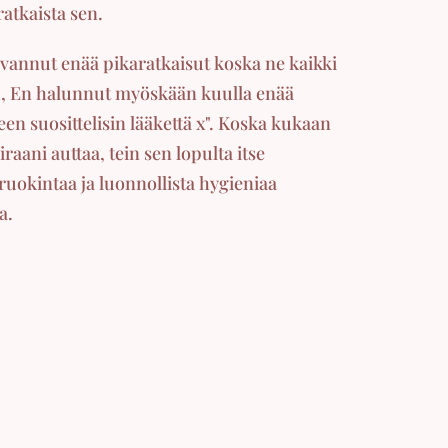
ratkaista sen.
lvannut enää pikaratkaisut koska ne kaikki
tu, En halunnut myöskään kuulla enää
een suosittelisin lääkettä x". Koska kukaan
raani auttaa, tein sen lopulta itse
ä ruokintaa ja luonnollista hygieniaa
a.