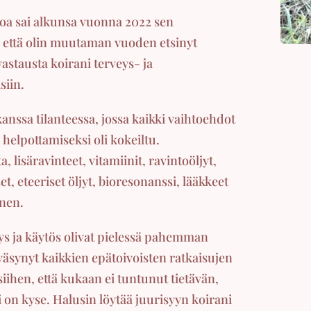
loa sai alkunsa vuonna 2022 sen
 että olin muutaman vuoden etsinyt
astausta koirani terveys- ja
siin.
kanssa tilanteessa, jossa kaikki vaihtoehdot
helpottamiseksi oli kokeiltu.
 lisäravinteet, vitamiinit, ravintoöljyt,
t, eteeriset öljyt, bioresonanssi, lääkkeet
inen.
ys ja käytös olivat pielessä pahemman
väsynyt kaikkien epätoivoisten ratkaisujen
siihen, että kukaan ei tuntunut tietävän,
i on kyse. Halusin löytää juurisyyn koirani