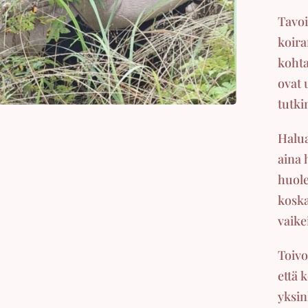
Tavoi
koira
kohta
ovat 
tutki
Halua
aina 
huole
koska
vaike
Toivo
että 
yksin