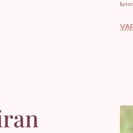
keven
VA
iran