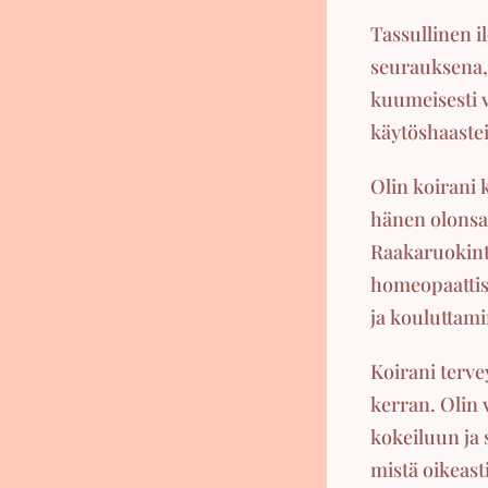
Tassullinen i
seurauksena,
kuumeisesti v
käytöshaastei
Olin koirani 
hänen olonsa 
Raakaruokinta,
homeopaattise
ja kouluttam
Koirani terve
kerran. Olin 
kokeiluun ja 
mistä oikeast