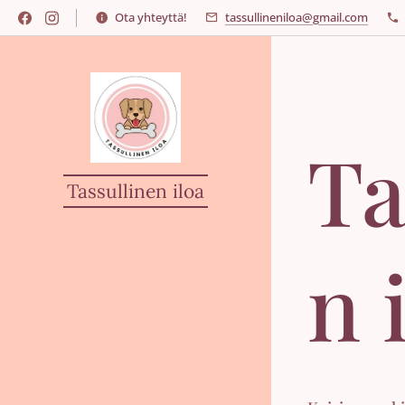
Ota yhteyttä!
tassullineniloa@gmail.com
Ta
Tassullinen iloa
n 