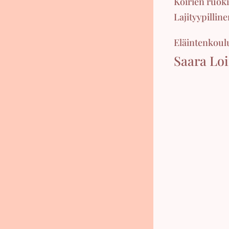
Koirien ruok
Lajityypillin
Eläintenkoulu
Saara Lo