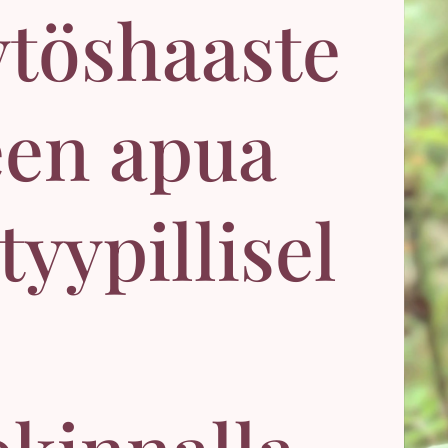
ytöshaaste
een apua
ityypillisel