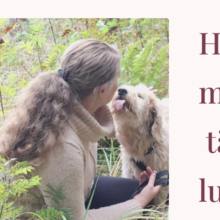
H
m
t
l