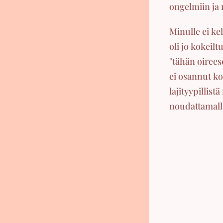
ongelmiin ja 
Minulle ei ke
oli jo kokeil
"tähän oirees
ei osannut koi
lajityypillist
noudattamall