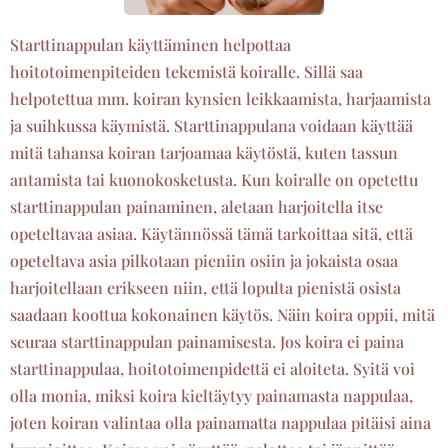
Starttinappulan käyttäminen helpottaa
hoitotoimenpiteiden tekemistä koiralle. Sillä saa
helpotettua mm. koiran kynsien leikkaamista, harjaamista
ja suihkussa käymistä. Starttinappulana voidaan käyttää
mitä tahansa koiran tarjoamaa käytöstä, kuten tassun
antamista tai kuonokosketusta. Kun koiralle on opetettu
starttinappulan painaminen, aletaan harjoitella itse
opeteltavaa asiaa. Käytännössä tämä tarkoittaa sitä, että
opeteltava asia pilkotaan pieniin osiin ja jokaista osaa
harjoitellaan erikseen niin, että lopulta pienistä osista
saadaan koottua kokonainen käytös. Näin koira oppii, mitä
seuraa starttinappulan painamisesta. Jos koira ei paina
starttinappulaa, hoitotoimenpidettä ei aloiteta. Syitä voi
olla monia, miksi koira kieltäytyy painamasta nappulaa,
joten koiran valintaa olla painamatta nappulaa pitäisi aina