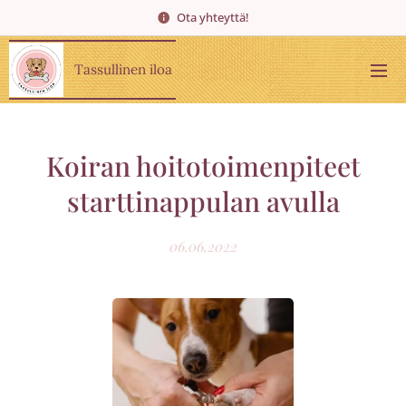
Ota yhteyttä!
Tassullinen iloa
Koiran hoitotoimenpiteet
starttinappulan avulla
06.06.2022